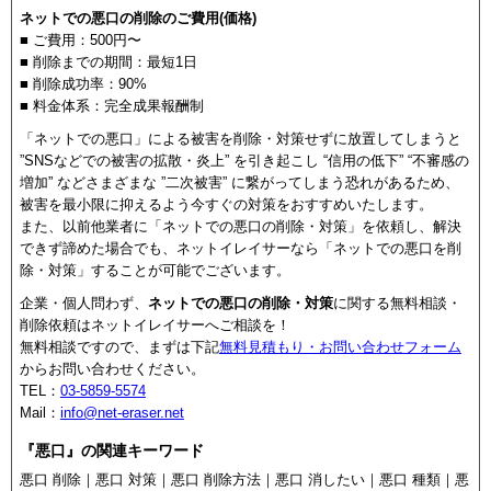
ネットでの悪口の削除のご費用(価格)
■ ご費用：500円〜
■ 削除までの期間：最短1日
■ 削除成功率：90%
■ 料金体系：完全成果報酬制
「ネットでの悪口」による被害を削除・対策せずに放置してしまうと
”SNSなどでの被害の拡散・炎上” を引き起こし “信用の低下” “不審感の
増加” などさまざまな ”二次被害” に繋がってしまう恐れがあるため、
被害を最小限に抑えるよう今すぐの対策をおすすめいたします。
また、以前他業者に「ネットでの悪口の削除・対策」を依頼し、解決
できず諦めた場合でも、ネットイレイサーなら「ネットでの悪口を削
除・対策」することが可能でございます。
企業・個人問わず、
ネットでの悪口の削除・対策
に関する無料相談・
削除依頼はネットイレイサーへご相談を！
無料相談ですので、まずは下記
無料見積もり・お問い合わせフォーム
からお問い合わせください。
TEL：
03-5859-5574
Mail：
info@net-eraser.net
『悪口』の関連キーワード
悪口 削除｜悪口 対策｜悪口 削除方法｜悪口 消したい｜悪口 種類｜悪