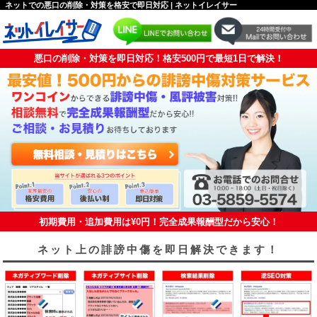
ネットでの悪口の削除・対策を格安で即日対応 | ネットイレイサー
悪口の削除・対策を即日対応！格安500円で最短1日で解決！
初期費用・追加費用は¥0円！完全成果報酬型だから安心！
ネット上の誹謗中傷を即日解決できます！